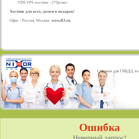
VDS VPS хостинг - 270р/мес.
Хостинг для всех, домен в подарок!
Офис - Россия, Москва:
www.R3.ru
Справки для ГИБДД, все
Ошибка
Неверный запрос!