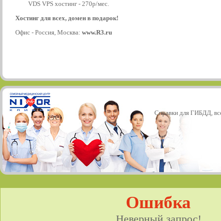
VDS VPS хостинг - 270р/мес.
Хостинг для всех, домен в подарок!
Офис - Россия, Москва:
www.R3.ru
Справки для ГИБДД, все
Ошибка
Неверный запрос!