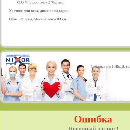
VDS VPS хостинг - 270р/мес.
Хостинг для всех, домен в подарок!
Офис - Россия, Москва:
www.R3.ru
Справки для ГИБДД, все
Ошибка
Неверный запрос!