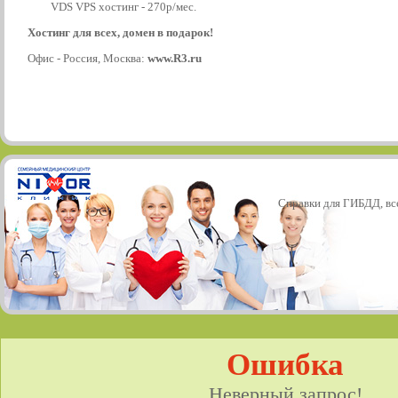
VDS VPS хостинг - 270р/мес.
Хостинг для всех, домен в подарок!
Офис - Россия, Москва:
www.R3.ru
Справки для ГИБДД, все
Ошибка
Неверный запрос!