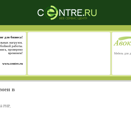
нг для бизнеса!
льных нагрузок.
ебойной работы.
инга, проверено
временем!
Мебель для д
www.centre.ru
омен в
й PHP,