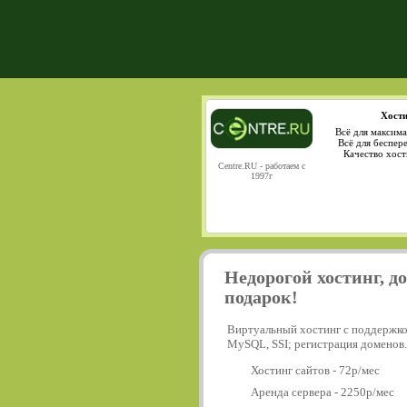
Хости
Всё для максима
Всё для беспер
Качество хост
Centre.RU - работаем с
1997г
Недорогой хостинг, д
подарок!
Виртуальный хостинг с поддержко
MySQL, SSI; регистрация доменов.
Хостинг сайтов - 72р/мес
Аренда сервера - 2250р/мес