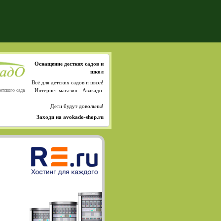
Оснащение дестких садов и
школ
Всё для детских садов и школ!
етского сада
Интернет магазин - Авакадо.
Дети будут довольны!
Заходи на avokado-shop.ru