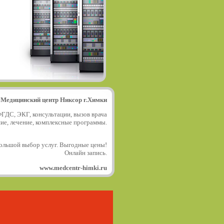
Медицинский центр Никсор г.Химки
ФГДС, ЭКГ, консультации, вызов врача
ние, лечение, комплексные программы.
ольшой выбор услуг. Выгодные цены!
Онлайн запись.
www.medcentr-himki.ru