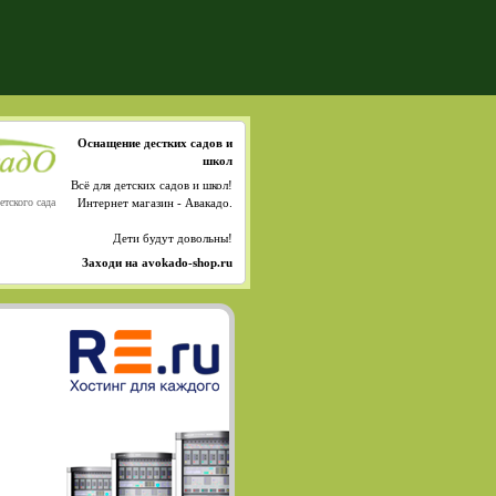
Оснащение дестких садов и
школ
Всё для детских садов и школ!
етского сада
Интернет магазин - Авакадо.
Дети будут довольны!
Заходи на avokado-shop.ru