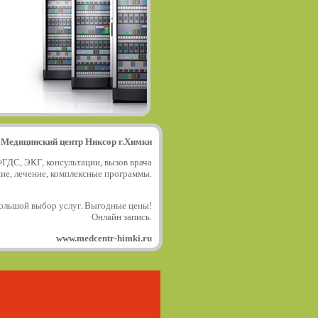
Медицинский центр Никсор г.Химки
ФГДС, ЭКГ, консультации, вызов врача
ние, лечение, комплексные программы.
ольшой выбор услуг. Выгодные цены!
Онлайн запись.
www.medcentr-himki.ru