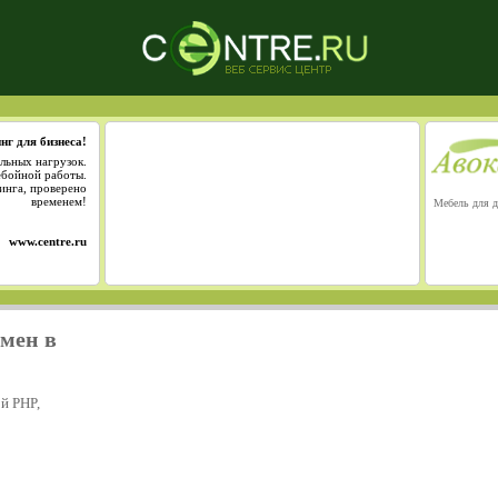
нг для бизнеса!
льных нагрузок.
ебойной работы.
инга, проверено
временем!
Мебель для д
www.centre.ru
омен в
й PHP,