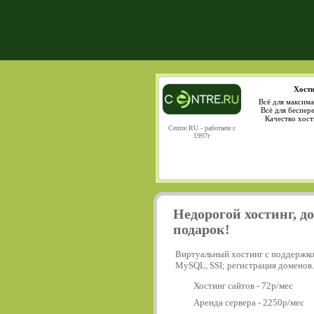
Хости
Всё для максима
Всё для беспер
Качество хост
Centre.RU - работаем с
1997г
Недорогой хостинг, д
подарок!
Виртуальный хостинг с поддержко
MySQL, SSI; регистрация доменов.
Хостинг сайтов - 72р/мес
Аренда сервера - 2250р/мес