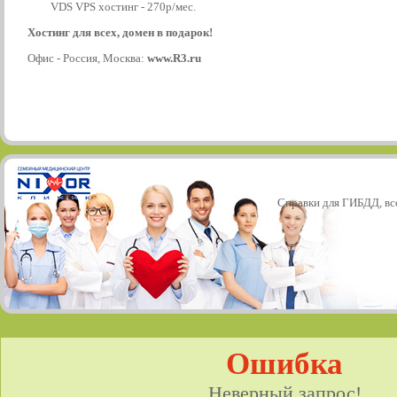
VDS VPS хостинг - 270р/мес.
Хостинг для всех, домен в подарок!
Офис - Россия, Москва:
www.R3.ru
Справки для ГИБДД, все
Ошибка
Неверный запрос!