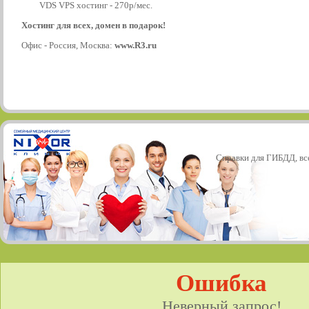
VDS VPS хостинг - 270р/мес.
Хостинг для всех, домен в подарок!
Офис - Россия, Москва:
www.R3.ru
Справки для ГИБДД, все
Ошибка
Неверный запрос!